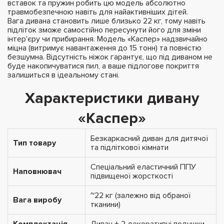
вставок та пружин робить цю модель абсолютно
травмобезпечною навіть для найактивніших дітей.
Вага дивана становить лише близько 22 кг, тому навіть
підліток зможе самостійно пересунути його для зміни
інтер'єру чи прибирання. Модель «Каспер» надзвичайно
міцна (витримує навантаження до 15 тонн) та повністю
безшумна. Відсутність ніжок гарантує, що під диваном не
буде накопичуватися пил, а ваше підлогове покриття
залишиться в ідеальному стані.
Характеристики дивану
«Каспер»
Безкаркасний диван для дитячої
Тип товару
та підліткової кімнати
Спеціальний еластичний ППУ
Наповнювач
підвищеної жорсткості
~22 кг (залежно від обраної
Вага виробу
тканини)
Комплектація
Диван + 2 декоративні подушки