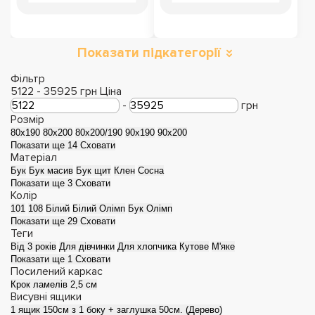
Показати підкатегорії
Фільтр
5122
-
35925
грн
Ціна
-
грн
Розмір
80x190
80x200
80x200/190
90x190
90x200
Показати ще 14
Сховати
Матеріал
Бук
Бук масив
Бук щит
Клен
Сосна
Показати ще 3
Сховати
Колір
101
108
Білий
Білий Олімп
Бук Олімп
Показати ще 29
Сховати
Теги
Від 3 років
Для дівчинки
Для хлопчика
Кутове
М'яке
Показати ще 1
Сховати
Посилений каркас
Крок ламелів 2,5 см
Висувні ящики
1 ящик 150см з 1 боку + заглушка 50см. (Дерево)