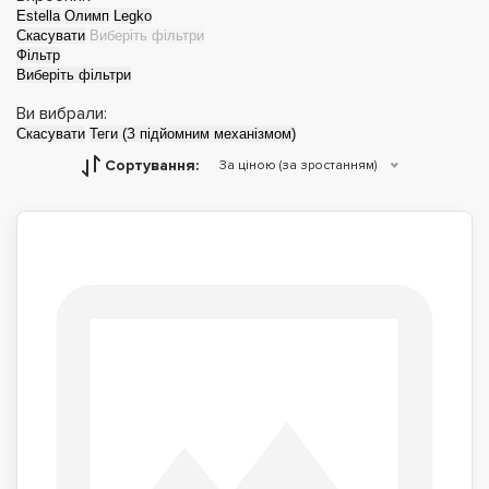
Estella
Олимп
Legko
Скасувати
Виберіть фільтри
Фільтр
Виберіть фільтри
Ви вибрали:
Скасувати
Теги (З підйомним механізмом)
Сортування:
За ціною (за зростанням)