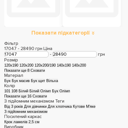
Показати підкатегорії
Фільтр
17047
-
28490
грн
Ціна
-
грн
Розмір
120x190
120x200
120x200/190
140x190
140x200
Показати ще 8
Сховати
Матеріал
Бук
Бук масив
Бук щит
Вільха
Колір
101
108
Білий
Білий Олімп
Бук Олімп
Показати ще 16
Сховати
З підйомним механізмом
Теги
Від 3 років
Для дівчинки
Для хлопчика
Кутове
М'яке
З підйомним механізмом
Посилений каркас
Крок ламелів 2,5 см
Виробник