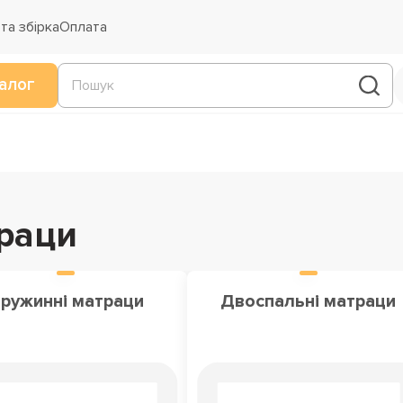
та збірка
Оплата
алог
раци
ружинні матраци
Двоспальні матраци