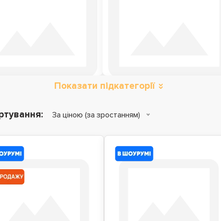
Показати підкатегорії
атраци з ефектом
Матраци топери
зима-літо
ртування:
За ціною (за зростанням)