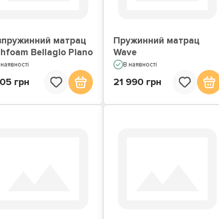
Матраци по Акції
Недорогі матраци
зпружинний матрац
Пружинний матрац
hfoam Bellagio Piano
Wave
 наявності
В наявності
05 грн
21 990 грн