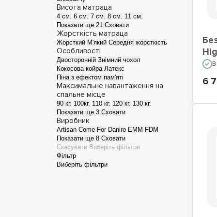
Висота матраца
4 см.
6 см.
7 см.
8 см.
11 см.
Матраци для сну на
Показати ще 21
Сховати
підлозі
Жорсткість матраца
Бе
Жорсткий
М'який
Середня жорсткість
Особливості
Hig
Двосторонній
Знімний чохол
В
Кокосова койра
Латекс
Піна з ефектом пам'яті
6 7
Максимальне навантаження на
спальне місце
90 кг.
100кг.
110 кг.
120 кг.
130 кг.
Показати ще 3
Сховати
Виробник
Artisan
Come-For
Daniro
EMM
FDM
Показати ще 8
Сховати
Скасувати
Виберіть фільтри
Фільтр
Виберіть фільтри