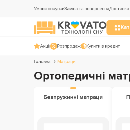
Умови покупки
Заміна та повернення
Доставка 
Кат
Акції
Розпродаж
Купити в кредит
Головна
Матраци
Ортопедичні мат
Безпружинні матраци
П