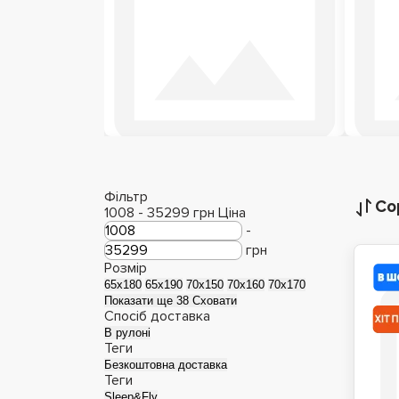
Дитячі матраци
М
Фільтр
Со
1008
-
35299
грн
Ціна
-
грн
Розмір
65х180
65х190
70х150
70х160
70х170
Показати ще 38
Сховати
Спосіб доставка
В рулоні
Теги
Безкоштовна доставка
Теги
Sleep&Fly