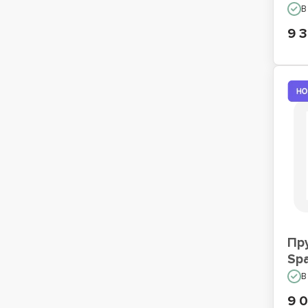
В
9 3
Пр
Spa
В
9 0