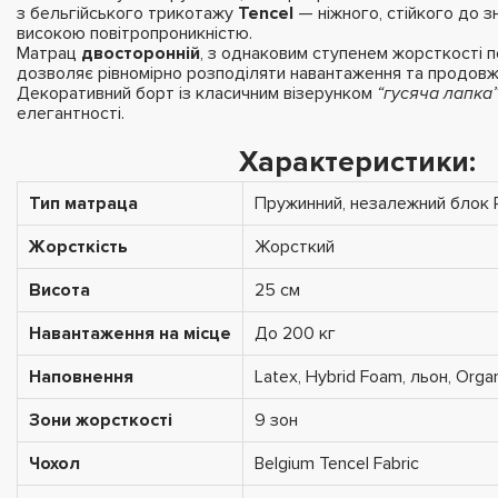
з бельгійського трикотажу
Tencel
— ніжного, стійкого до з
високою повітропроникністю.
Матрац
двосторонній
, з однаковим ступенем жорсткості п
дозволяє рівномірно розподіляти навантаження та продовжу
Декоративний борт із класичним візерунком
“гусяча лапка
елегантності.
Характеристики:
Тип матраца
Пружинний, незалежний блок P
Жорсткість
Жорсткий
Висота
25 см
Навантаження на місце
До 200 кг
Наповнення
Latex, Hybrid Foam, льон, Organ
Зони жорсткості
9 зон
Чохол
Belgium Tencel Fabric