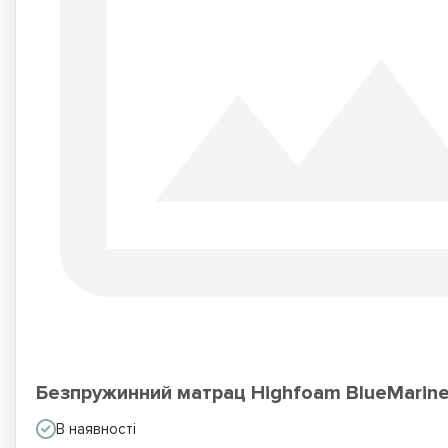
Безпружинний матрац Highfoam BlueMarine 
В наявності