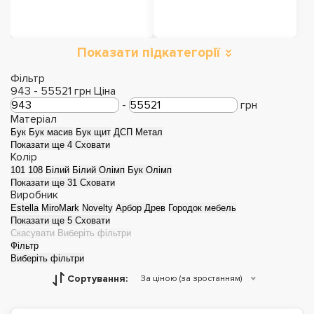
Показати підкатегорії
Полки для взуття
Тумби
Фільтр
943
-
55521
грн
Ціна
-
грн
Матеріал
Бук
Бук масив
Бук щит
ДСП
Метал
Показати ще 4
Сховати
Колір
101
108
Білий
Білий Олімп
Бук Олімп
Показати ще 31
Сховати
Виробник
Estella
MiroMark
Novelty
Арбор Древ
Городок мебель
Показати ще 5
Сховати
Скасувати
Виберіть фільтри
Фільтр
Виберіть фільтри
Сортування:
За ціною (за зростанням)