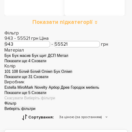
Показати підкатегорії
Полки для взуття
Тумби
Фільтр
943
-
55521
грн
Ціна
-
грн
Матеріал
Бук
Бук масив
Бук щит
ДСП
Метал
Показати ще 4
Сховати
Колір
101
108
Білий
Білий Олімп
Бук Олімп
Показати ще 31
Сховати
Виробник
Estella
MiroMark
Novelty
Арбор Древ
Городок мебель
Показати ще 5
Сховати
Скасувати
Виберіть фільтри
Фільтр
Виберіть фільтри
Сортування:
За ціною (за зростанням)