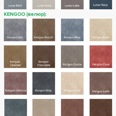
KENGOO (велюр):