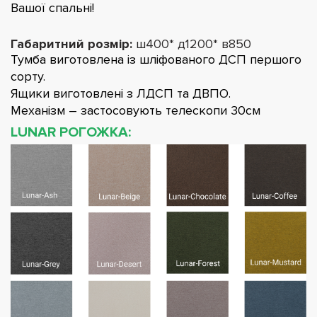
Вашої спальні!
Габаритний розмір:
ш400* д1200* в850
Тумба виготовлена із шліфованого ДСП першого
сорту.
Ящики виготовлені з ЛДСП та ДВПО.
Механізм – застосовують телескопи 30см
LUNAR РОГОЖКА: