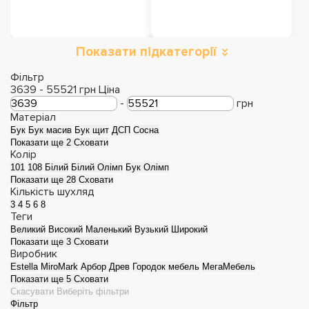
Показати підкатегорії
Фільтр
3639
-
55521
грн
Ціна
-
грн
Матеріал
Бук
Бук масив
Бук щит
ДСП
Сосна
Показати ще 2
Сховати
Колір
101
108
Білий
Білий Олімп
Бук Олімп
Показати ще 28
Сховати
Кількість шухляд
3
4
5
6
8
Теги
Великий
Високий
Маленький
Вузький
Широкий
Показати ще 3
Сховати
Виробник
Estella
MiroMark
Арбор Древ
Городок мебель
МегаМебель
Показати ще 5
Сховати
Скасувати
Виберіть фільтри
Фільтр