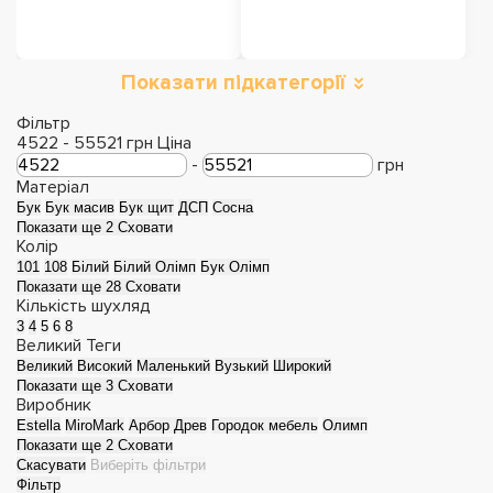
Показати підкатегорії
Фільтр
4522
-
55521
грн
Ціна
-
грн
Матеріал
Бук
Бук масив
Бук щит
ДСП
Сосна
Показати ще 2
Сховати
Колір
101
108
Білий
Білий Олімп
Бук Олімп
Показати ще 28
Сховати
Кількість шухляд
3
4
5
6
8
Великий
Теги
Великий
Високий
Маленький
Вузький
Широкий
Показати ще 3
Сховати
Виробник
Estella
MiroMark
Арбор Древ
Городок мебель
Олимп
Показати ще 2
Сховати
Скасувати
Виберіть фільтри
Фільтр