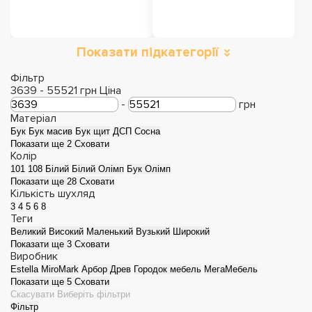
Показати підкатегорії
Фільтр
3639
-
55521
грн
Ціна
-
грн
Матеріал
Бук
Бук масив
Бук щит
ДСП
Сосна
Показати ще 2
Сховати
Колір
101
108
Білий
Білий Олімп
Бук Олімп
Показати ще 28
Сховати
Кількість шухляд
3
4
5
6
8
Теги
Великий
Високий
Маленький
Вузький
Широкий
Показати ще 3
Сховати
Виробник
Estella
MiroMark
Арбор Древ
Городок мебель
МегаМебель
Показати ще 5
Сховати
Скасувати
Виберіть фільтри
Фільтр