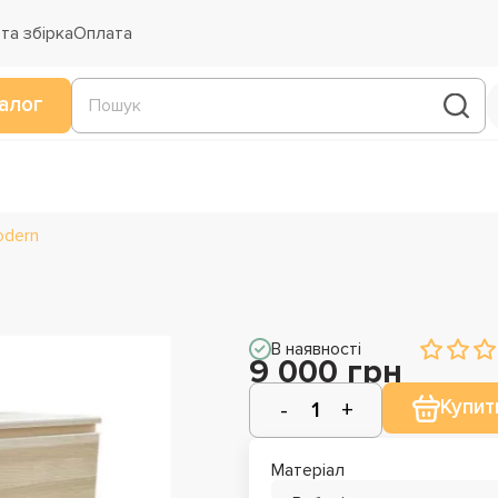
та збірка
Оплата
алог
odern
В наявності
9 000 грн
Купит
Матеріал