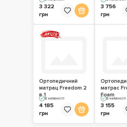
3 322
3 756
грн
грн
Ортопедичний
Ортопеди
матрац Freedom 2
матрас F
в 1
Foam
В наявності
В наявності
4 185
3 155
грн
грн