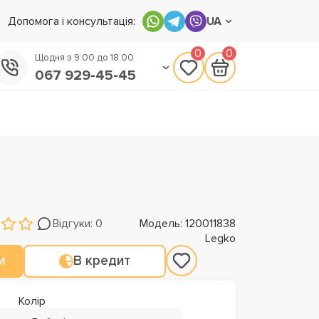
Допомога і консультація:
UA
0
0
Щодня з 9:00 до 18:00
067 929-45-45
050 133-45-45
093 170-75-45
Відгуки: 0
Модель: 120011838
Legko
и
В кредит
Колір