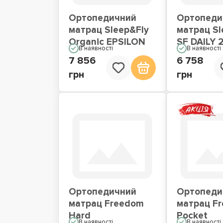
Ортопедичний
Ортопеди
матрац Sleep&Fly
матрац Sl
Organic EPSILON
SF DAILY 
В наявності
В наявності
7 856
6 758
грн
грн
Ортопедичний
Ортопеди
матрац Freedom
матрац F
Hard
Pocket
В наявності
В наявності