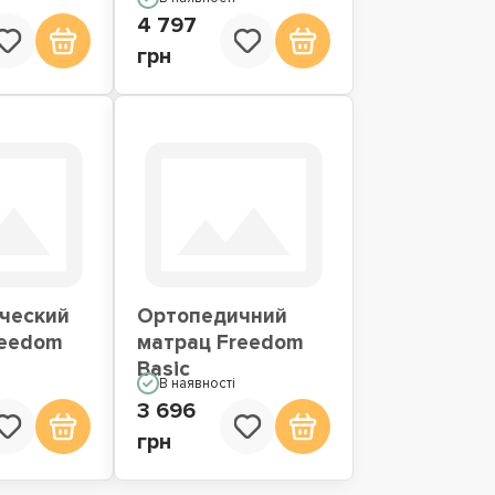
4 797
грн
ческий
Ортопедичний
reedom
матрац Freedom
Basic
В наявності
3 696
грн