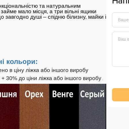
Нап
кціональністю та натуральним
займе мало місця, а три вільні ящики
о завгодно душі – спідню білизну, майки і
і кольори:
ено в ціну ліжка або іншого виробу
й + 30% до ціни ліжка або іншого виробу
.