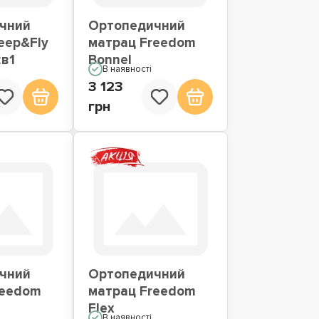
чний
Ортопедичний
eep&Fly
матрац Freedom
2в1
Bonnel
В наявності
3 123
грн
чний
Ортопедичний
reedom
матрац Freedom
Flex
В наявності