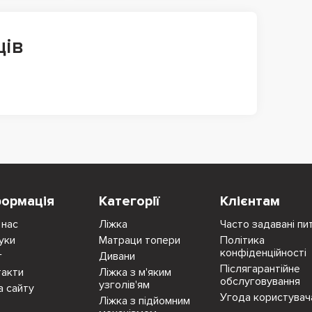
ців
формація
Категорії
Клієнтам
 нас
Ліжка
Часто задавані пи
уки
Матраци топери
Політика
конфіденційності
г
Дивани
Післягарантійне
такти
Ліжка з м'яким
обслуговування
узголів'ям
а сайту
Угода користувач
Ліжка з підйомним