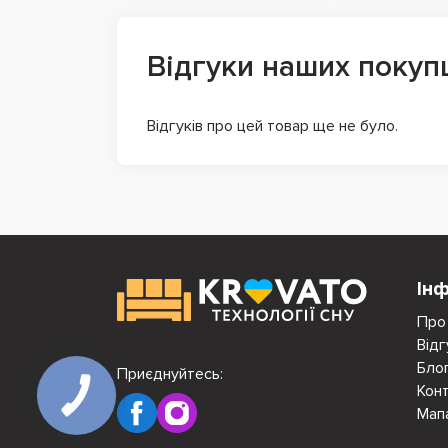
Відгуки наших покуп
Відгуків про цей товар ще не було.
Ін
Про
Відг
Бло
Приєднуйтесь:
Кон
Мап