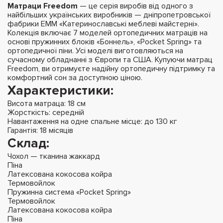
Матраци Freedom
— це серія виробів від одного з
найбільших українських виробників — дніпропетровської
фабрики ЕММ «Катеринославські меблеві майстерні».
Колекція включає 7 моделей ортопедичних матраців на
основі пружинних блоків «Боннель», «Pocket Spring» та
ортопедичної піни. Усі моделі виготовляються на
сучасному обладнанні з Європи та США. Купуючи матрац
Freedom, ви отримуєте надійну ортопедичну підтримку та
комфортний сон за доступною ціною.
Характеристики:
Висота матраца: 18 см
Жорсткість: середній
Навантаження на одне спальне місце: до 130 кг
Гарантія: 18 місяців
Склад:
Чохол — тканина жаккард
Піна
Латексована кокосова койра
Термовойлок
Пружинна система «Pocket Spring»
Термовойлок
Латексована кокосова койра
Піна