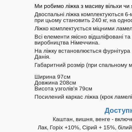
Ми робимо ліжка з масиву вільхи чи
Двоспальні ліжка комплектуються 6
при цьому становить 240 кг, на однос
Ліжко комплектується міцними ламел
Всі елементи якісно відшліфовані та
виробництва Німеччина.
На ліжку встановлюється фурнітура 
Данія.
Габаритний розмір (при спальному мі
Ширина 97см
Довжина 208см
Висота узголів'я 79см
Посилений каркас ліжка (крок ламел
Доступн
Каштан, вишня, венге - включ
Лак, Горіх +10%, Сірий + 15%, біли