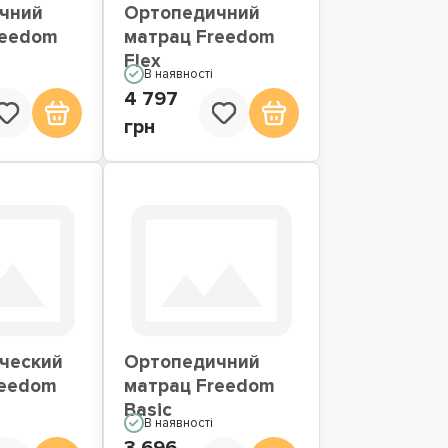
чний
Ортопедичний
reedom
матрац Freedom
Flex
В наявності
4 797
грн
ческий
Ортопедичний
reedom
матрац Freedom
Basic
В наявності