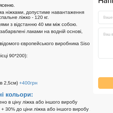
Нап
 ясеню.
-ма ніжками, допустиме навантаження
пальне ліжко - 120 кг.
ями з відстанню 40 мм між собою.
 забарвлені лаками на водній основі,
відомого європейського виробника Siso
сці 90*200):
ів 2,5см)
+400грн
і кольори:
ено в ціну ліжка або іншого виробу
й + 30% до ціни ліжка або іншого виробу
.