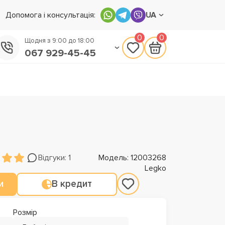
Допомога і консультація:
UA
0
0
Щодня з 9:00 до 18:00
067 929-45-45
050 133-45-45
093 170-75-45
Відгуки: 1
Модель: 12003268
Legko
и
В кредит
Розмір