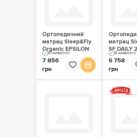
Ортопедичний
Ортопеди
матрац Sleep&Fly
матрац Sl
Organic EPSILON
SF DAILY 
В наявності
В наявності
7 856
6 758
грн
грн