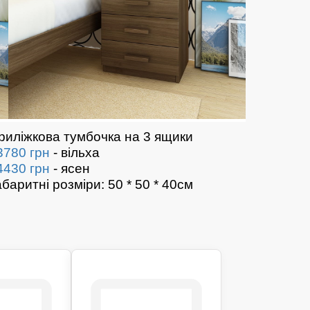
риліжкова тумбочка на 3 ящики
3780 грн
- вільха
4430 грн
- ясен
абаритні розміри: 50 * 50 * 40см