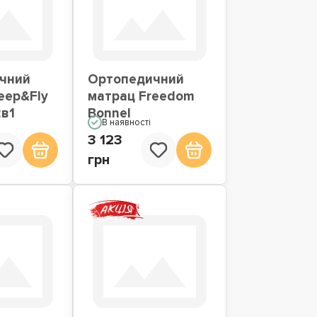
чний
Ортопедичний
eep&Fly
матрац Freedom
2в1
Bonnel
В наявності
3 123
грн