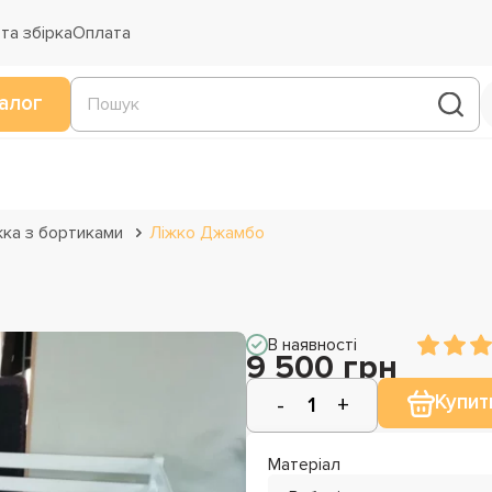
та збірка
Оплата
алог
жка з бортиками
Ліжко Джамбо
В наявності
9 500 грн
Купит
Матеріал