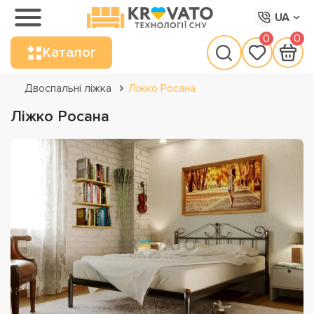
UA
0
0
Каталог
Двоспальні ліжка
Ліжко Росана
Ліжко Росана