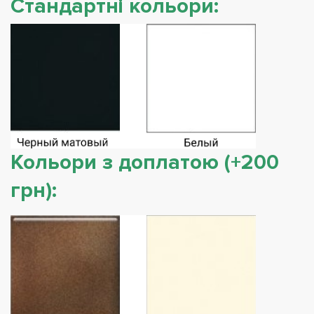
Стандартні кольори:
Кольори з доплатою (+200
грн):