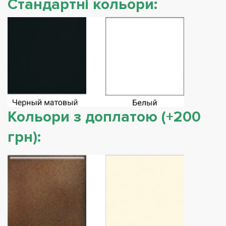
Стандартні кольори:
Кольори з доплатою (+200
грн):