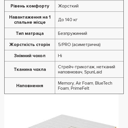
Рівень комфорту
Жорсткий
Навантаження на 1
До 140 кг
спальне місце
Тип матраца
Безпружинний
Жорсткість сторін
5/PRO (асиметрична)
Знімний чохол
Ні
Стрейч-трикотаж, нетканий
Тканина чохла
наповнювач, SpunLaid
Memory, Air Foam, BlueTech
Наповнення
Foam, PrimeFelt