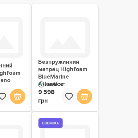
Безпружинний
нний
матрац Highfoam
ighfoam
BlueMarine
iano
Atlantico
В наявності
9 598
грн