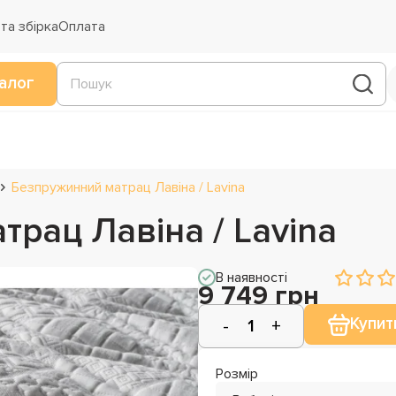
та збірка
Оплата
алог
Безпружинний матрац Лавіна / Lavina
рац Лавіна / Lavina
В наявності
9 749 грн
Купит
Розмір