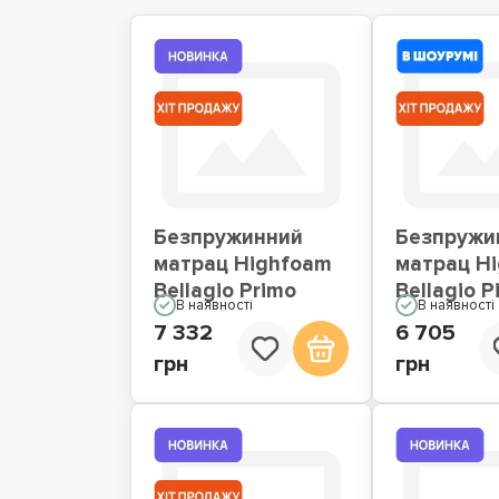
Безпружинний
Безпружи
матрац Highfoam
матрац H
Bellagio Primo
Bellagio P
В наявності
В наявності
7 332
6 705
грн
грн