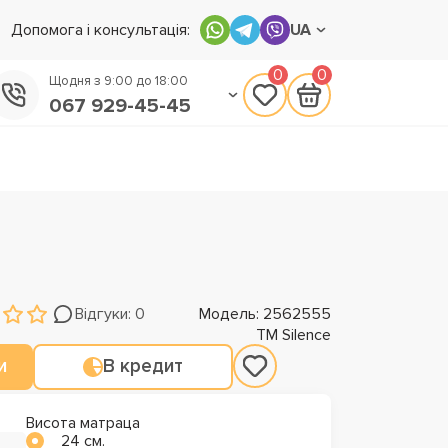
Допомога і консультація:
UA
0
0
Щодня з 9:00 до 18:00
067 929-45-45
050 133-45-45
093 170-75-45
Відгуки: 0
Модель: 2562555
TM Silence
и
В кредит
Висота матраца
24 см.