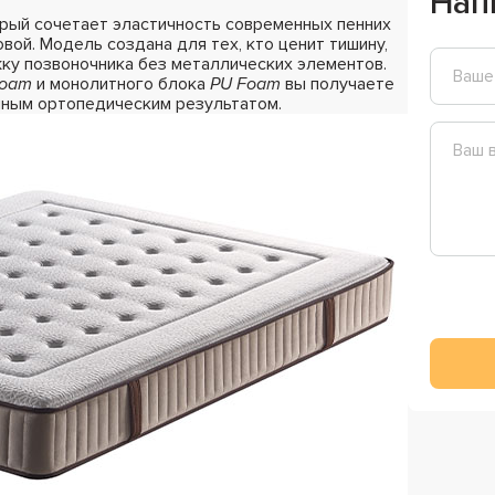
Нап
рый сочетает эластичность современных пенних
ой. Модель создана для тех, кто ценит тишину,
ку позвоночника без металлических элементов.
Foam
и монолитного блока
PU Foam
вы получаете
ным ортопедическим результатом.