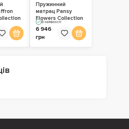
й
Пружинний
ffron
матрац Pansy
llection
Flowers Collection
В наявності
6 946
грн
ців