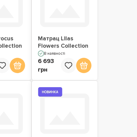
rocus
Матрац Lilas
llection
Flowers Collection
В наявності
6 693
грн