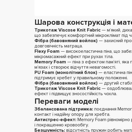
Шарова конструкція і мат
Трикотаж Viscose Knit Fabric
— м’який, дих
що забезпечує комфортний мікроклімат під ча
Фібра (бавовняний войлок)
— захисний прош
довговічність матраца.
Flexy Foam
— високоеластична піна, що забезп
мікромасажний ефект при рухах тіла.
Memory Foam
— піна з ефектом пам’яті, яка 
м’язах і створює відчуття невагомості.
PU Foam (монолітний блок)
— еластична пі
підтримує хребет у правильному положенні.
Фібра (бавовняний войлок)
— другий стабіл
Трикотаж Viscose Knit Fabric
— оздоблюваль
ефект і підвищує зносостійкість чохла.
Переваги моделі
Збалансована підтримка:
поєднання Memory
контакт і надійну опору для хребта.
Антистрес-ефект:
Memory Foam рівномірно р
і покращенню кровообігу.
Безшумність:
відсутність пружин робить матр