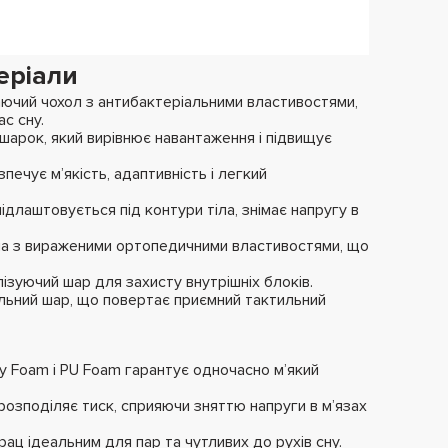
еріали
аючий чохол з антибактеріальними властивостями,
с сну.
арок, який вирівнює навантаження і підвищує
ечує м’якість, адаптивність і легкий
підлаштовується під контури тіла, знімає напругу в
на з вираженими ортопедичними властивостями, що
ізуючий шар для захисту внутрішніх блоків.
ний шар, що повертає приємний тактильний
 Foam і PU Foam гарантує одночасно м’який
озподіляє тиск, сприяючи зняттю напруги в м’язах
ац ідеальним для пар та чутливих до рухів сну.