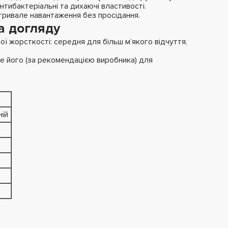
антибактеріальні та дихаючі властивості.
 тривале навантаження без просідання.
а догляду
ї жорсткості: середня для більш м’якого відчуття,
е його (за рекомендацією виробника) для
ній