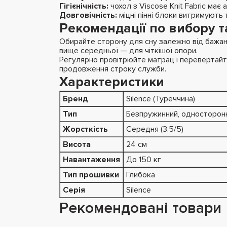
Гігієнічність:
чохол з Viscose Knit Fabric має 
Довговічність:
міцні пінні блоки витримують
Рекомендації по вибору т
Обирайте сторону для сну залежно від бажано
вище середньої — для чіткішої опори.
Регулярно провітрюйте матрац і перевертайт
продовження строку служби.
Характеристики
Бренд
Silence (Туреччина)
Тип
Безпружинний, односторон
Жорсткість
Середня (3.5/5)
Висота
24 см
Навантаження
До 150 кг
Тип прошивки
Глибока
Серія
Silence
Рекомендовані товари