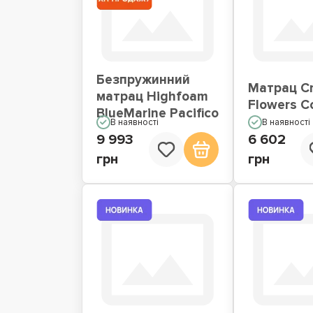
Безпружинний
Матрац C
матрац Highfoam
Flowers Co
BlueMarine Pacifico
В наявності
В наявності
9 993
6 602
грн
грн