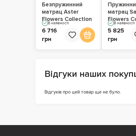
Безпружинний
Пружинни
матрац Aster
матрац Sa
Flowers Collection
Flowers Co
В наявності
В наявності
6 716
5 825
грн
грн
Відгуки наших покуп
Відгуків про цей товар ще не було.