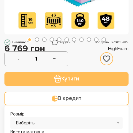
В наявності
Відгуки: 0
Модель: 67003989
6 769 грн
HighFoam
Купити
В кредит
Розмір
Виберіть
Висота матраца