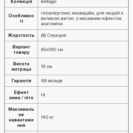
Колекція
Bellagio
гіпоалергенні, інноваційні, для людей з
Особливос
великою вагою, з масажним ефектом,
ті
анатомічні
Жорсткість
(III) Середня
Варіант
80x190 см
товару
Висота
19 см
матраца
Гарантія
48 місяців
Ефект
Ні
зима / літо
Максималь
не
140 кг
навантаже
ння