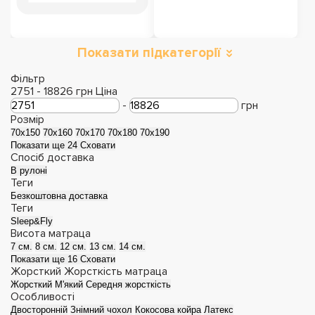
Показати підкатегорії
Двоспальні матраци
Односпальні
матраци
Фільтр
2751
-
18826
грн
Ціна
-
грн
Розмір
70х150
70х160
70х170
70х180
70x190
Показати ще 24
Сховати
Спосіб доставка
В рулоні
Теги
Безкоштовна доставка
Теги
Sleep&Fly
Висота матраца
7 см.
8 см.
12 см.
13 см.
14 см.
Показати ще 16
Сховати
Дитячі матраци
Матраци з ефектом
Жорсткий
Жорсткість матраца
Жорсткий
М'який
Середня жорсткість
зима-літо
Особливості
Двосторонній
Знімний чохол
Кокосова койра
Латекс