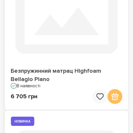
Матраци для сну на
Матраци по Акції
підлозі
Безпружинний матрац Highfoam
Bellagio Piano
В наявності
6 705 грн
Недорогі матраци