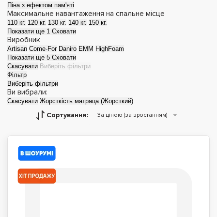
Піна з ефектом пам'яті
Максимальне навантаження на спальне місце
110 кг.
120 кг.
130 кг.
140 кг.
150 кг.
Показати ще 1
Сховати
Виробник
Artisan
Come-For
Daniro
EMM
HighFoam
Показати ще 5
Сховати
Скасувати
Виберіть фільтри
Фільтр
Виберіть фільтри
Ви вибрали:
Скасувати
Жорсткість матраца (Жорсткий)
Матраци топери
Футони
Сортування:
За ціною (за зростанням)