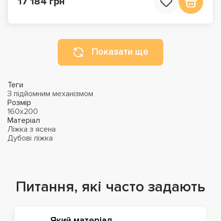
17 184 грн
Показати ще
Теги
З підйомним механізмом
Розмір
160х200
Матеріал
Ліжка з ясена
Дубові ліжка
Питання, які часто задають
Який матеріал