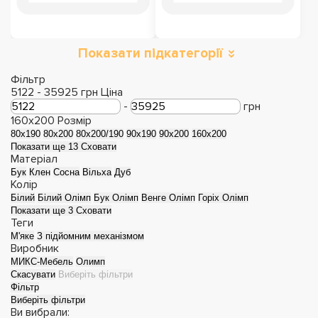
Показати підкатегорії
Фільтр
5122
-
35925
грн
Ціна
-
грн
160x200
Розмір
80x190
80x200
80x200/190
90x190
90x200
160x200
Показати ще 13
Сховати
Матеріал
Бук
Клен
Сосна
Вільха
Дуб
Колір
Білий
Білий Олімп
Бук Олімп
Венге Олімп
Горіх Олімп
Показати ще 3
Сховати
Теги
М'яке
З підйомним механізмом
Виробник
МИКС-Мебель
Олимп
Скасувати
Виберіть фільтри
Фільтр
Виберіть фільтри
Ви вибрали: