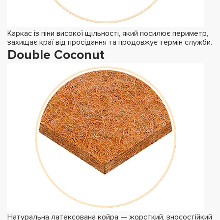
Каркас із піни високої щільності, який посилює периметр,
захищає краї від просідання та продовжує термін служби.
Double Coconut
Натуральна латексована койра — жорсткий, зносостійкий