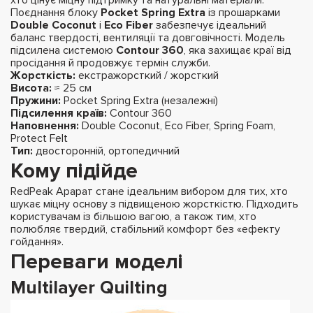
Поєднання блоку
Pocket Spring Extra
із прошарками
Double Coconut
і
Eco Fiber
забезпечує ідеальний
баланс твердості, вентиляції та довговічності. Модель
підсилена системою
Contour 360
, яка захищає краї від
просідання й продовжує термін служби.
Жорсткість:
екстражорсткий / жорсткий
Висота:
≈ 25 см
Пружини:
Pocket Spring Extra (незалежні)
Підсилення країв:
Contour 360
Наповнення:
Double Coconut, Eco Fiber, Spring Foam,
Protect Felt
Тип:
двосторонній, ортопедичний
Кому підійде
RedPeak Арарат стане ідеальним вибором для тих, хто
шукає міцну основу з підвищеною жорсткістю. Підходить
користувачам із більшою вагою, а також тим, хто
полюбляє твердий, стабільний комфорт без «ефекту
гойдання».
Переваги моделі
Multilayer Quilting