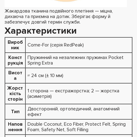
Жакардова тканина подвійного плетіння — міцна,
дихаюча та приємна на дотик. Зберігає форму й
забезпечує довгий термін служби.
Характеристики
Вироб
Come-For (серія RedPeak)
ник
Конст
Пружинний на незалежних пружинах Pocket
рукція
Spring Extra
Висот
≈ 24 см (± 10 мм)
а
Жорст
1 сторона — екстражорстка; 2 — жорстка
кість
(асиметрія)
сторін
Двосторонній, ортопедичний, анатомічний
Тип
ефект
Напов
Double Coconut, Eco Fiber, Protect Felt, Spring
нення
Foam, Safety Net, Soft Filling