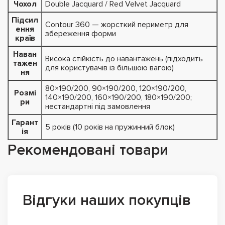
Чохол
Double Jacquard / Red Velvet Jacquard
Підсил
Contour 360 — жорсткий периметр для
ення
збереження форми
країв
Наван
Висока стійкість до навантажень (підходить
тажен
для користувачів із більшою вагою)
ня
80×190/200, 90×190/200, 120×190/200,
Розмі
140×190/200, 160×190/200, 180×190/200;
ри
нестандартні під замовлення
Гарант
5 років (10 років на пружинний блок)
ія
Рекомендовані товари
Відгуки наших покупців