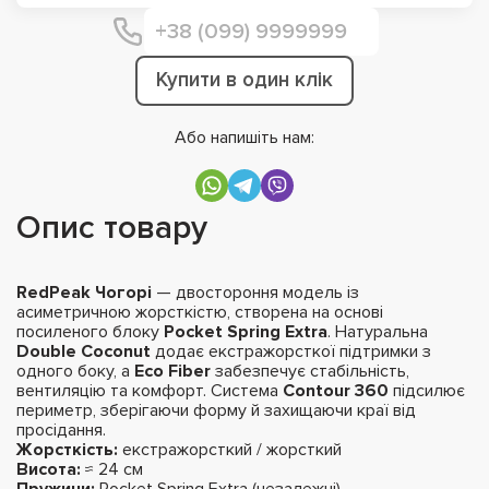
Купити в один клік
Або напишіть нам:
Опис товару
RedPeak Чогорі
— двостороння модель із
асиметричною жорсткістю, створена на основі
посиленого блоку
Pocket Spring Extra
. Натуральна
Double Coconut
додає екстражорсткої підтримки з
одного боку, а
Eco Fiber
забезпечує стабільність,
вентиляцію та комфорт. Система
Contour 360
підсилює
периметр, зберігаючи форму й захищаючи краї від
просідання.
Жорсткість:
екстражорсткий / жорсткий
Висота:
≈ 24 см
Пружини:
Pocket Spring Extra (незалежні)