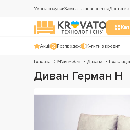
Умови покупки
Заміна та повернення
Доставка 
Кат
Акції
Розпродаж
Купити в кредит
Головна
М'які меблі
Дивани
Розкладні
Диван Герман H