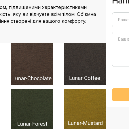
Нап
ном, підвищеними характеристиками
сть, яку ви відчуєте всім тілом. Об'ємна
діння створені для вашого комфорту.