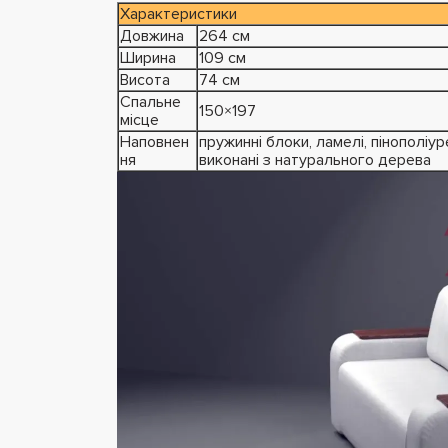
Характеристики
Довжина
264 см
Ширина
109 см
Висота
74 см
Спальне
150×197
місце
Наповнен
пружинні блоки, ламелі, пінополіу
ня
виконані з натурального дерева