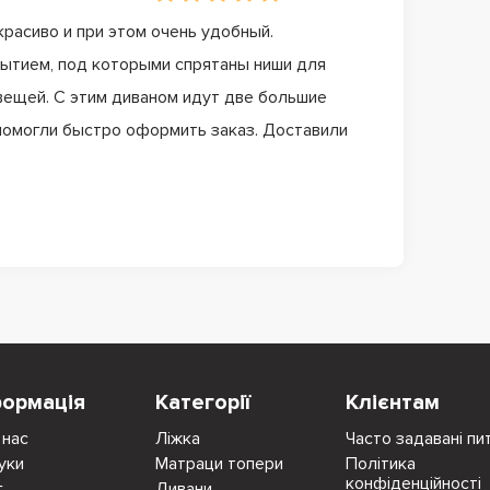
красиво и при этом очень удобный.
ытием, под которыми спрятаны ниши для
вещей. С этим диваном идут две большие
 помогли быстро оформить заказ. Доставили
формація
Категорії
Клієнтам
 нас
Ліжка
Часто задавані пи
уки
Матраци топери
Політика
конфіденційності
г
Дивани