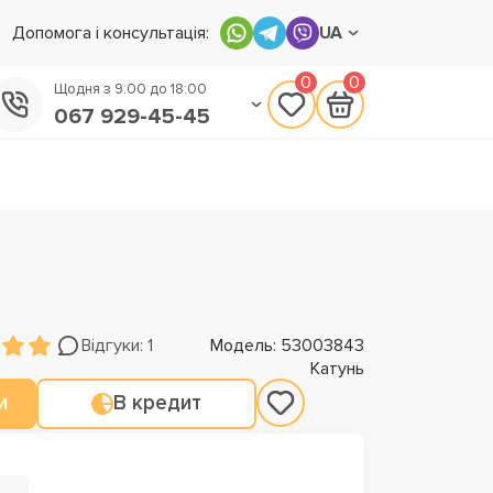
Допомога і консультація:
UA
0
0
Щодня з 9:00 до 18:00
067 929-45-45
050 133-45-45
093 170-75-45
Відгуки: 1
Модель: 53003843
Катунь
и
В кредит