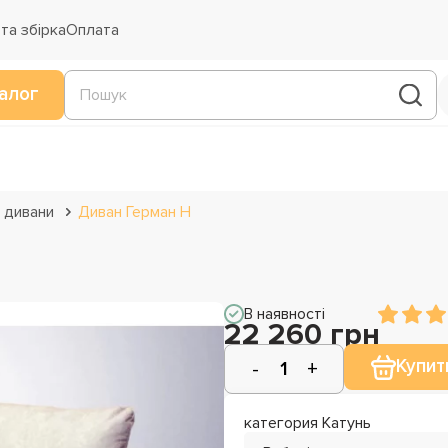
та збірка
Оплата
алог
 дивани
Диван Герман H
В наявності
22 260 грн
Купит
категория Катунь