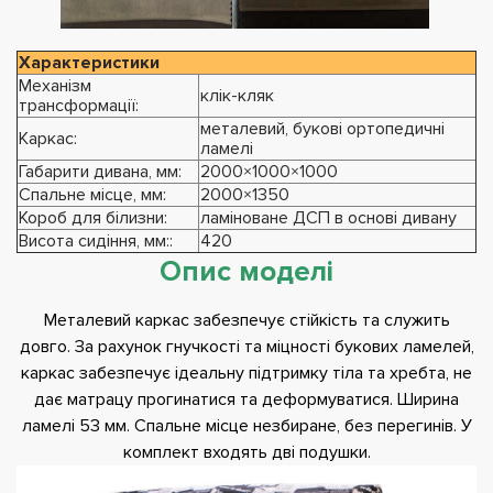
Характеристики
Механізм
клік-кляк
трансформації:
металевий, букові ортопедичні
Каркас:
ламелі
Габарити дивана, мм:
2000×1000×1000
Спальне місце, мм:
2000×1350
Короб для білизни:
ламіноване ДСП в основі дивану
Висота сидіння, мм::
420
Опис моделі
Металевий каркас забезпечує стійкість та служить
довго. За рахунок гнучкості та міцності букових ламелей,
каркас забезпечує ідеальну підтримку тіла та хребта, не
дає матрацу прогинатися та деформуватися. Ширина
ламелі 53 мм. Спальне місце незбиране, без перегинів. У
комплект входять дві подушки.