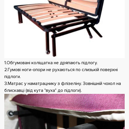
1.Обгумовані коліщатка не дряпають підлогу.
2.Гумові ноги-опори не рухаються по слизькій поверхні
підлоги.
3.Матрас у наматрацнику з флізеліну. Зовнішній чохол на
блискавці (від кута "вуха" до підлоги).