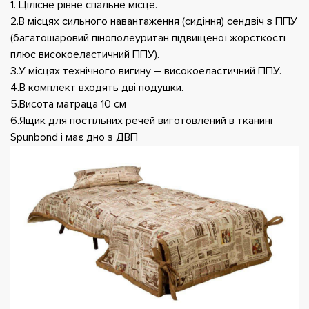
1. Цілісне рівне спальне місце.
2.В місцях сильного навантаження (сидіння) сендвіч з ППУ
(багатошаровий пінополеуритан підвищеної жорсткості
плюс високоеластичний ППУ).
3.У місцях технічного вигину – високоеластичний ППУ.
4.В комплект входять дві подушки.
5.Висота матраца 10 см
6.Ящик для постільних речей виготовлений в тканині
Spunbond і має дно з ДВП