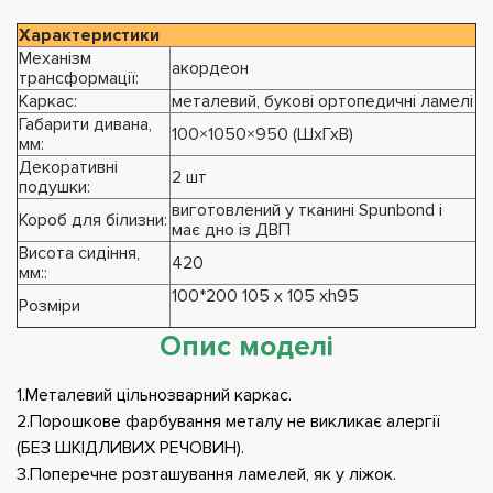
Характеристики
Механізм
акордеон
трансформації:
Каркас:
металевий, букові ортопедичні ламелі
Габарити дивана,
100×1050×950 (ШхГхВ)
мм:
Декоративні
2 шт
подушки:
виготовлений у тканині Spunbond і
Короб для білизни:
має дно із ДВП
Висота сидіння,
420
мм::
100*200 105 х 105 хh95
Розміри
Опис моделі
1.Металевий цільнозварний каркас.
2.Порошкове фарбування металу не викликає алергії
(БЕЗ ШКІДЛИВИХ РЕЧОВИН).
3.Поперечне розташування ламелей, як у ліжок.