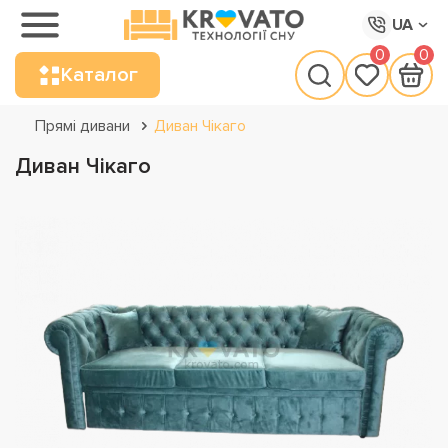
UA
0
0
Каталог
Прямі дивани
Диван Чікаго
Диван Чікаго