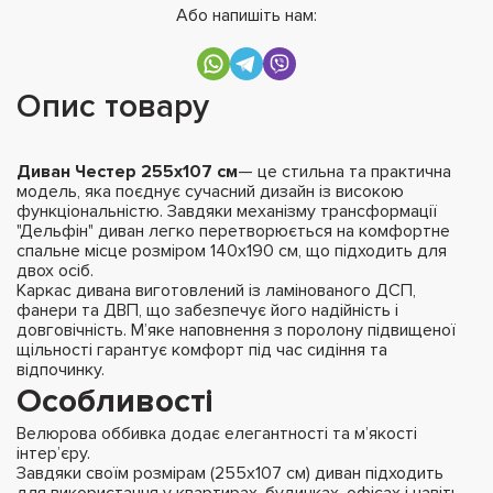
Або напишіть нам:
Опис товару
Диван Честер 255х107 см
— це стильна та практична
модель, яка поєднує сучасний дизайн із високою
функціональністю. Завдяки механізму трансформації
"Дельфін" диван легко перетворюється на комфортне
спальне місце розміром 140x190 см, що підходить для
двох осіб.
Каркас дивана виготовлений із ламінованого ДСП,
фанери та ДВП, що забезпечує його надійність і
довговічність. М’яке наповнення з поролону підвищеної
щільності гарантує комфорт під час сидіння та
відпочинку.
Особливості
Велюрова оббивка додає елегантності та м’якості
інтер’єру.
Завдяки своїм розмірам (255х107 см) диван підходить
для використання у квартирах, будинках, офісах і навіть