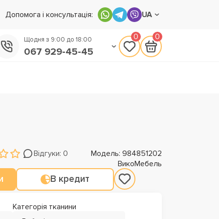
Допомога і консультація:
UA
0
0
Щодня з 9:00 до 18:00
067 929-45-45
050 133-45-45
093 170-75-45
Відгуки: 0
Модель: 984851202
ВикоМебель
и
В кредит
Категорія тканини