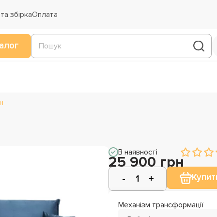
та збірка
Оплата
алог
н
В наявності
25 900 грн
Купит
Механізм трансформації