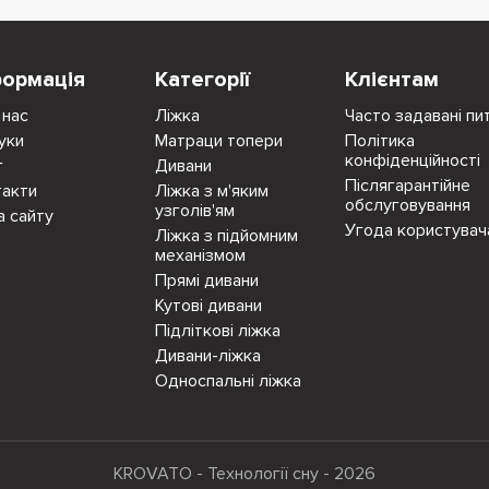
формація
Категорії
Клієнтам
 нас
Ліжка
Часто задавані пи
уки
Матраци топери
Політика
конфіденційності
г
Дивани
Післягарантійне
такти
Ліжка з м'яким
обслуговування
узголів'ям
а сайту
Угода користувач
Ліжка з підйомним
механізмом
Прямі дивани
Кутові дивани
Підліткові ліжка
Дивани-ліжка
Односпальні ліжка
KROVATO - Технології сну - 2026