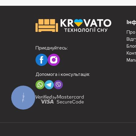
Ін
Про
Відг
Бло
Приєднуйтесь:
Кон
Мап
Допомога і консультація:
КНОПКА
ЗВ'ЯЗКУ