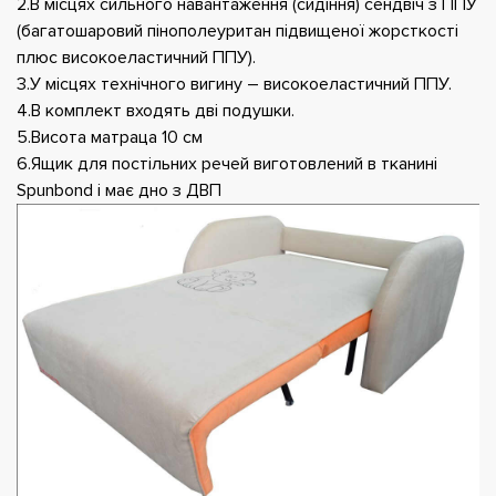
2.В місцях сильного навантаження (сидіння) сендвіч з ППУ
(багатошаровий пінополеуритан підвищеної жорсткості
плюс високоеластичний ППУ).
3.У місцях технічного вигину – високоеластичний ППУ.
4.В комплект входять дві подушки.
5.Висота матраца 10 см
6.Ящик для постільних речей виготовлений в тканині
Spunbond і має дно з ДВП