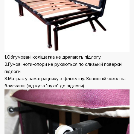
1.Обгумовані коліщатка не дряпають підлогу.
2.Гумові ноги-опори не рухаються по слизькій поверхні
підлоги.
3.Матрас у наматрацнику з флізеліну. Зовнішній чохол на
блискавці (від кута "вуха" до підлоги).