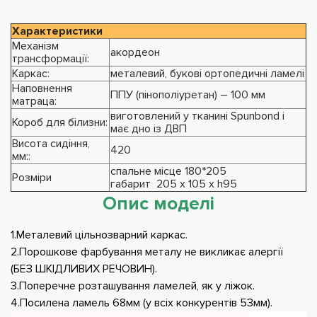
Характеристики
Механізм
акордеон
трансформації:
Каркас:
металевий, букові ортопедичні ламелі
Наповнення
ППУ (пінополіуретан) – 100 мм
матраца:
виготовлений у тканині Spunbond і
Короб для білизни:
має дно із ДВП
Висота сидіння,
420
мм::
спальне місце 180*205
Розміри
габарит 205 х 105 х h95
Опис моделі
1.Металевий цільнозварний каркас.
2.Порошкове фарбування металу не викликає алергії
(БЕЗ ШКІДЛИВИХ РЕЧОВИН).
3.Поперечне розташування ламелей, як у ліжок.
4.Посилена ламель 68мм (у всіх конкурентів 53мм).