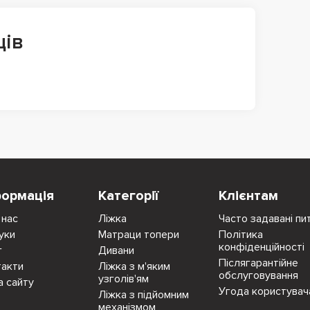
ців
формація
Категорії
Клієнтам
 нас
Ліжка
Часто задавані пи
уки
Матраци топери
Політика
конфіденційності
г
Дивани
Післягарантійне
такти
Ліжка з м'яким
обслуговування
узголів'ям
а сайту
Угода користувач
Ліжка з підйомним
механізмом