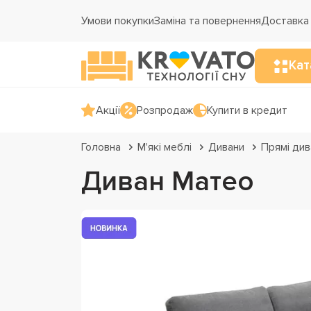
Умови покупки
Заміна та повернення
Доставка 
Кат
Акції
Розпродаж
Купити в кредит
Головна
М'які меблі
Дивани
Прямі див
Диван Матео