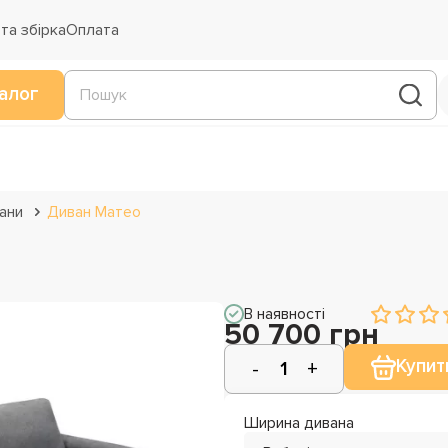
та збірка
Оплата
алог
ани
Диван Матео
В наявності
50 700 грн
Купит
Ширина дивана