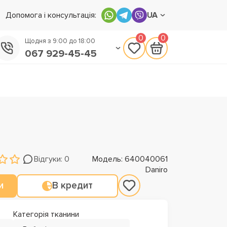
Допомога і консультація:
UA
0
0
Щодня з 9:00 до 18:00
067 929-45-45
050 133-45-45
093 170-75-45
Відгуки: 0
Модель: 640040061
Daniro
и
В кредит
Категорія тканини