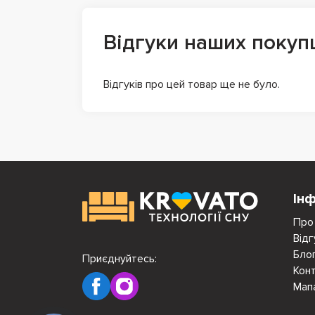
Відгуки наших покуп
Відгуків про цей товар ще не було.
Ін
Про
Відг
Бло
Приєднуйтесь:
Кон
Мап