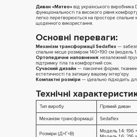
Диван «Матео»
від українського виробника 
функціональності та високого рівня комфорту
легко перетворюється на просторе спальне м
щоденного використання.
Основні переваги:
Механізм трансформації Sedaflex
— забезп
спальне місце розміром 140×190 см (модель 1.4
Ортопедичне наповнення
: незалежний пру
підтримку тіла та комфортний сон.
Сучасний дизайн
— лаконічні форми, тканинн
естетичності та затишку вашому інтер'єру.
Компактні розміри
— ідеально підходить для
Технічні характеристик
Тип виробу
Прямий диван
Механізм трансформації
Sedaflex
Модель 1.4: 196 
Розміри (Д×Г×В)
Модель 1.6: 216 