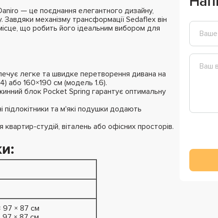
Нап
Daniro — це поєднання елегантного дизайну,
. Завдяки механізму трансформації Sedaflex він
ісце, що робить його ідеальним вибором для
ечує легке та швидке перетворення дивана на
) або 160×190 см (модель 1.6).
жинний блок Pocket Spring гарантує оптимальну
і підлокітники та м'які подушки додають
 квартир-студій, віталень або офісних просторів.
и:
× 97 × 87 см
× 97 × 87 см