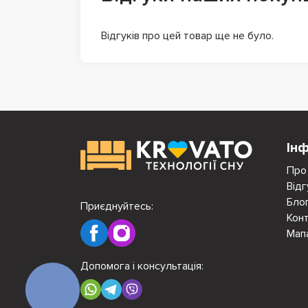
Відгуків про цей товар ще не було.
Ін
Про
Відг
Бло
Приєднуйтесь:
Кон
Мап
Допомога і консультація:
КНОПКА
ЗВ'ЯЗКУ