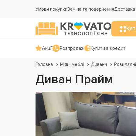
Умови покупки
Заміна та повернення
Доставка 
Кат
Акції
Розпродаж
Купити в кредит
Головна
М'які меблі
Дивани
Розкладні
Диван Прайм