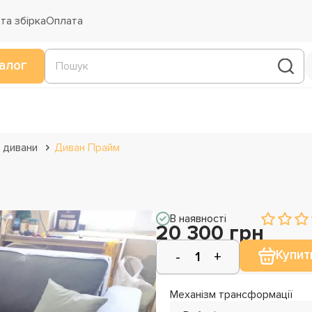
та збірка
Оплата
алог
 дивани
Диван Прайм
В наявності
20 300 грн
Купит
Механізм трансформації