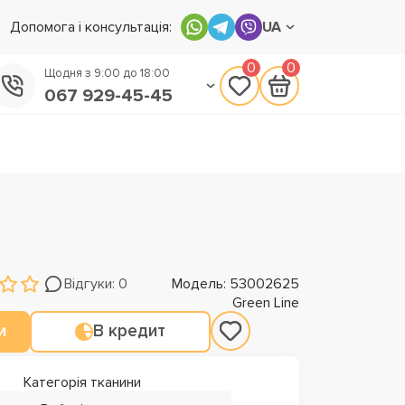
Допомога і консультація:
UA
0
0
Щодня з 9:00 до 18:00
067 929-45-45
050 133-45-45
093 170-75-45
Відгуки: 0
Модель: 53002625
Green Line
и
В кредит
Категорія тканини