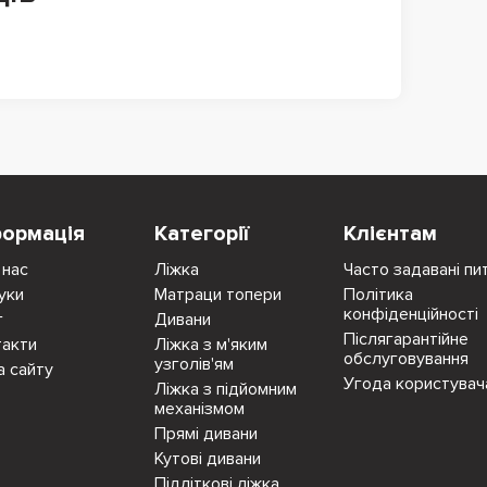
формація
Категорії
Клієнтам
 нас
Ліжка
Часто задавані пи
уки
Матраци топери
Політика
конфіденційності
г
Дивани
Післягарантійне
такти
Ліжка з м'яким
обслуговування
узголів'ям
а сайту
Угода користувач
Ліжка з підйомним
механізмом
Прямі дивани
Кутові дивани
Підліткові ліжка