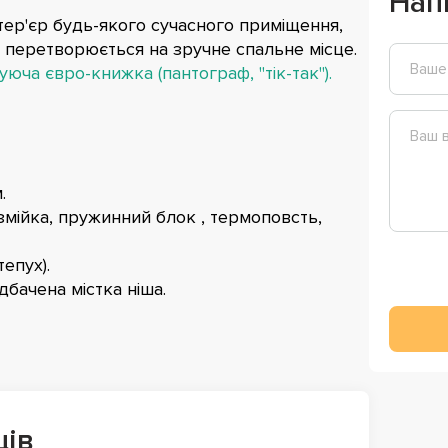
Нап
ер'єр будь-якого сучасного приміщення,
перетворюється на зручне спальне місце.
юча євро-книжка (пантограф, "тік-так").
.
мійка, пружинний блок , термоповсть,
епух).
дбачена містка ніша.
ців