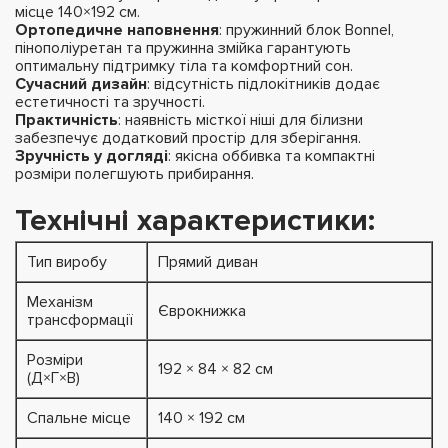
місце 140×192 см.
Ортопедичне наповнення
: пружинний блок Bonnel,
пінополіуретан та пружинна змійка гарантують
оптимальну підтримку тіла та комфортний сон.
Сучасний дизайн
: відсутність підлокітників додає
естетичності та зручності.
Практичність
: наявність місткої ніші для білизни
забезпечує додатковий простір для зберігання.
Зручність у догляді
: якісна оббивка та компактні
розміри полегшують прибирання.
Технічні характеристики:
Тип виробу
Прямий диван
Механізм
Єврокнижка
трансформації
Розміри
192 × 84 × 82 см
(Д×Г×В)
Спальне місце
140 × 192 см