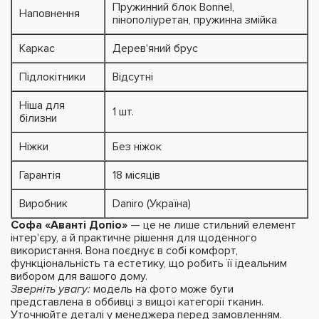
Пружинний блок Bonnel,
Наповнення
пінополіуретан, пружинна змійка
Каркас
Дерев'яний брус
Підлокітники
Відсутні
Ніша для
1 шт.
білизни
Ніжки
Без ніжок
Гарантія
18 місяців
Виробник
Daniro (Україна)
Софа «Аванті Допіо»
— це не лише стильний елемент
інтер'єру, а й практичне рішення для щоденного
використання. Вона поєднує в собі комфорт,
функціональність та естетику, що робить її ідеальним
вибором для вашого дому.
Зверніть увагу:
модель на фото може бути
представлена в оббивці з вищої категорії тканин.
Уточнюйте деталі у менеджера перед замовленням.