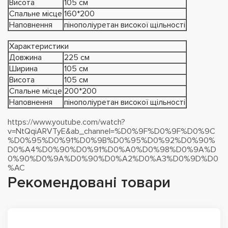
Висота
105 см
Спальне місце
160*200
Наповнення
пінополіуретан високої щільності
Характеристики
Довжина
225 см
Ширина
105 см
Висота
105 см
Спальне місце
200*200
Наповнення
пінополіуретан високої щільності
https://www.youtube.com/watch?
v=NtQqiARVTyE&ab_channel=%D0%9F%D0%9F%D0%9C
%D0%95%D0%91%D0%9B%D0%95%D0%92%D0%90%
D0%A4%D0%90%D0%91%D0%A0%D0%98%D0%9A%D
0%90%D0%9A%D0%90%D0%A2%D0%A3%D0%9D%D0
%AC
Рекомендовані товари