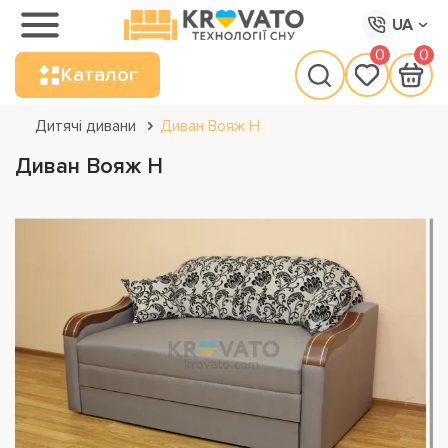
UA
0
0
Каталог
Дитячі дивани
Диван Вояж Н
Диван Вояж Н