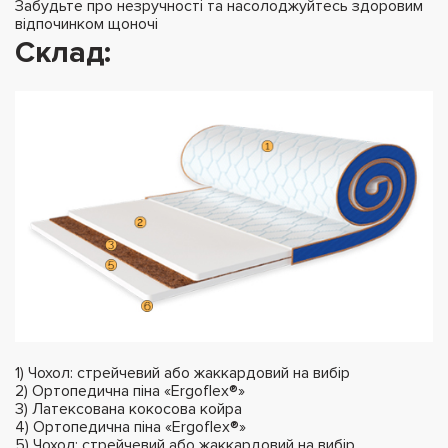
Забудьте про незручності та насолоджуйтесь здоровим
відпочинком щоночі
Склад:
1) Чохол: стрейчевий або жаккардовий на вибір
2) Ортопедична піна «Ergoflex®»
3) Латексована кокосова койра
4) Ортопедична піна «Ergoflex®»
5) Чохол: стрейчевий або жаккардовий на вибір