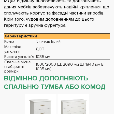
МДФ. Відмінну зносостійкість та довговічність
даних меблів забезпечують надійні кріплення, що
сполучають корпус та фасадні частини виробів.
Крім того, чудовим доповненням до цього
гарнітуру є зручна фурнітура.
Характеристики
Колір
Глянець Білий
Матеріал
ДСП
узголів'я
Висота узголів'я
1035 мм
Спальне місце
1600*2000 (Д: 2090 мм Ш: 1840 мм В:
( габаритні
1035 мм)
розміри)
ВІДМІННО ДОПОЛНЯЮТЬ
СПАЛЬНЮ ТУМБА АБО КОМОД