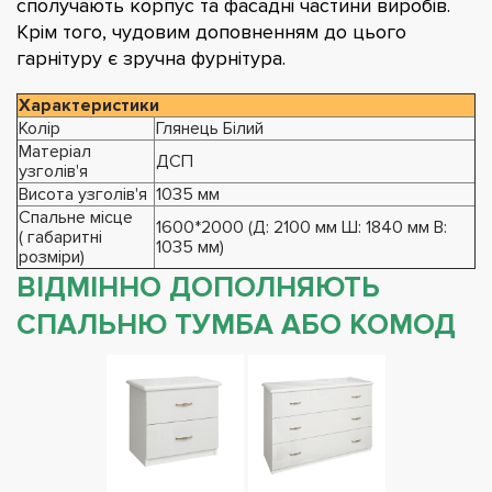
сполучають корпус та фасадні частини виробів.
Крім того, чудовим доповненням до цього
гарнітуру є зручна фурнітура.
Характеристики
Колір
Глянець Білий
Матеріал
ДСП
узголів'я
Висота узголів'я
1035 мм
Спальне місце
1600*2000 (Д: 2100 мм Ш: 1840 мм В:
( габаритні
1035 мм)
розміри)
ВІДМІННО ДОПОЛНЯЮТЬ
СПАЛЬНЮ ТУМБА АБО КОМОД