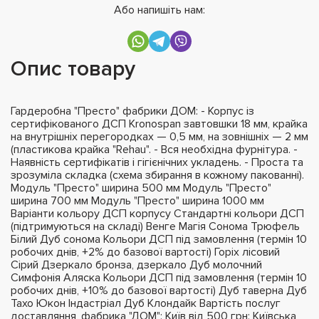
Або напишіть нам:
Опис товару
Гардеробна "Престо" фабрики ДОМ: - Корпус із
сертифікованого ДСП Kronospan завтовшки 18 мм, крайка
на внутрішніх перегородках — 0,5 мм, на зовнішніх — 2 мм
(пластикова крайка "Rehau". - Вся необхідна фурнітура. -
Наявність сертифікатів і гігієнічних укладень. - Проста та
зрозуміла складка (схема збирання в кожному пакованні).
Модуль "Престо" ширина 500 мм Модуль "Престо"
ширина 700 мм Модуль "Престо" ширина 1000 мм
Варіанти кольору ДСП корпусу Стандартні кольори ДСП
(підтримуються на складі) Венге Магія Сонома Трюфель
Білий Дуб сонома Кольори ДСП під замовлення (термін 10
робочих днів, +2% до базової вартості) Горіх лісовий
Сірий Дзеркало бронза, дзеркало Дуб молочний
Симфонія Аляска Кольори ДСП під замовлення (термін 10
робочих днів, +10% до базової вартості) Дуб таверна Дуб
Тахо Юкон Індастріал Дуб Клондайк Вартість послуг
доставляння, фабрика "ДОМ": Київ від 500 грн; Київська