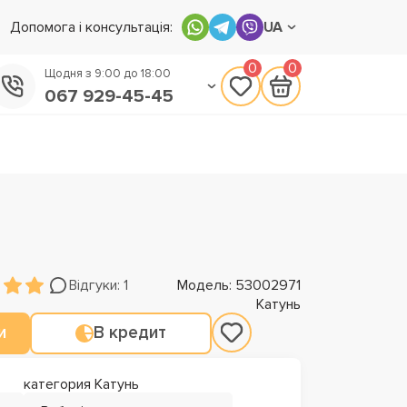
Допомога і консультація:
UA
0
0
Щодня з 9:00 до 18:00
067 929-45-45
050 133-45-45
093 170-75-45
Відгуки: 1
Модель: 53002971
Катунь
и
В кредит
категория Катунь