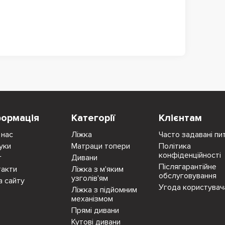
формація
Категорії
Клієнтам
 нас
Ліжка
Часто задавані пи
уки
Матраци топери
Політика
конфіденційності
г
Дивани
Післягарантійне
такти
Ліжка з м'яким
обслуговування
узголів'ям
а сайту
Угода користувач
Ліжка з підйомним
механізмом
Прямі дивани
Кутові дивани