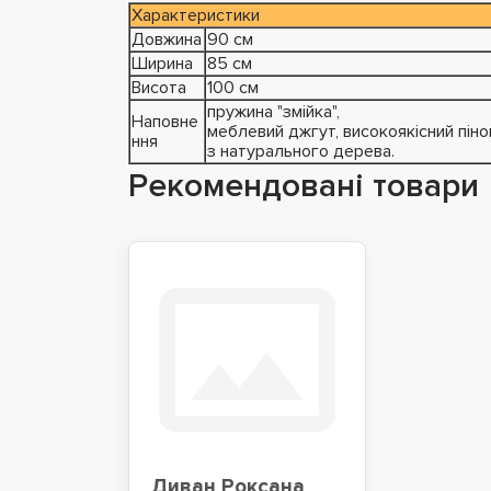
Характеристики
Довжина
90 см
Ширина
85 см
Висота
100 см
пружина "змійка",
Наповне
меблевий джгут, високоякісний піно
ння
з натурального дерева.
Рекомендовані товари
Диван Роксана