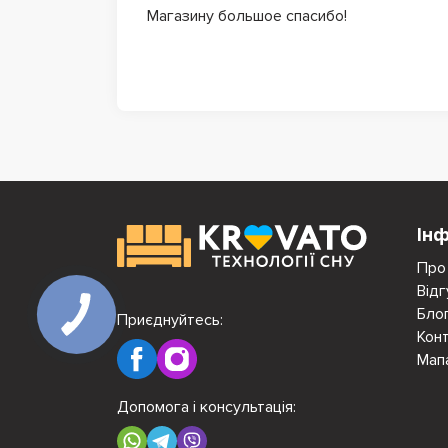
Магазину большое спасибо!
Ін
Про
Відг
Бло
Приєднуйтесь:
Кон
Мап
Допомога і консультація: