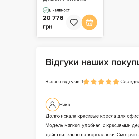
В наявності
20 776
грн
Відгуки наших покуп
Всього відгуків: 1
Середня
Ника
Долго искала красивые кресла для офиса
Модель мягкая, удобная, с красивыми д
действительно по-королевски. Смотрятс