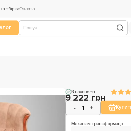
та збірка
Оплата
алог
В наявності
9 222 грн
Купит
Механізм трансформації