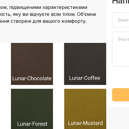
Нап
йном, підвищеними характеристиками
сть, яку ви відчуєте всім тілом. Об'ємна
діння створені для вашого комфорту.