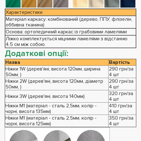
Характеристики
Матеріал каркасу: комбінований (дерево, ППУ, флізелін,
оббивна тканина)
Основа: ортопедичний каркас із грабовими ламелями
Ліжко комплектується міцними ламелями з відстанню
4,5 см між собою.
Додаткові опції:
Назва
Вартість
Ніжки 1W (дерев'яні, висота 120мм, ширина
290 грн/за
50мм, )
4 шт
Ніжки 2W (дерев'яні, висота 120мм, діаметр
290 грн/за
50мм, )
4 шт
320 грн/за
Ніжки 3W (дерев'яні, висота 140мм)
4 шт
Ніжки М1 (матеріал - сталь 2,5мм, колір -
410 грн/за
чорні, висота 135мм)
4 шт
Ніжки М1 (матеріал - сталь 2,5мм, колір -
350 грн/за
чорні, висота 125мм)
4 шт