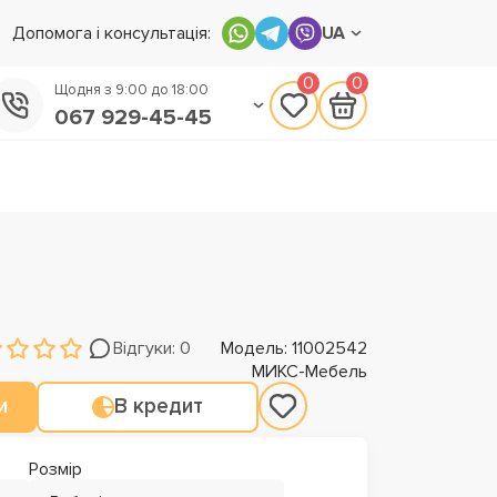
Допомога і консультація:
UA
0
0
Щодня з 9:00 до 18:00
067 929-45-45
050 133-45-45
093 170-75-45
Відгуки: 0
Модель: 11002542
МИКС-Мебель
и
В кредит
Розмір