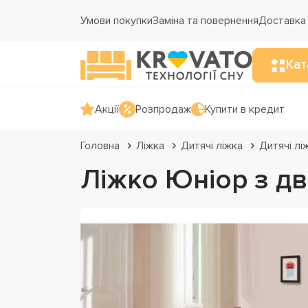
Умови покупки
Заміна та повернення
Доставка 
Кат
Акції
Розпродаж
Купити в кредит
Головна
Ліжка
Дитячі ліжка
Дитячі лі
Ліжко Юніор з д