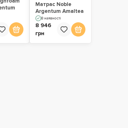
ighfoam
Матрас Noble
gentum
Argentum Amaltea
В наявності
8 946
грн