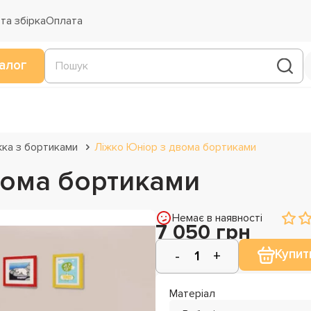
та збірка
Оплата
алог
жка з бортиками
Ліжко Юніор з двома бортиками
вома бортиками
Немає в наявності
7 050 грн
Купит
Матеріал