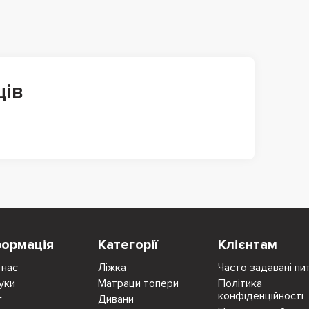
ців
формація
Категорії
Клієнтам
 нас
Ліжка
Часто задавані пи
уки
Матраци топери
Політика
конфіденційності
г
Дивани