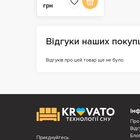
грн
Відгуки наших покуп
Відгуків про цей товар ще не було.
Ін
Про
Відг
Бло
Приєднуйтесь: