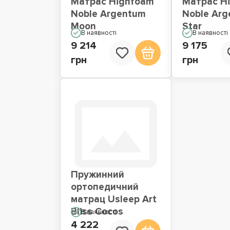
Матрас Highfoam
Матрас H
Noble Argentum
Noble Ar
Moon
Star
В наявності
В наявності
9 214
9 175
грн
грн
Пружинний
ортопедичний
матрац Usleep Art
Bliss Cocos
В наявності
4 222