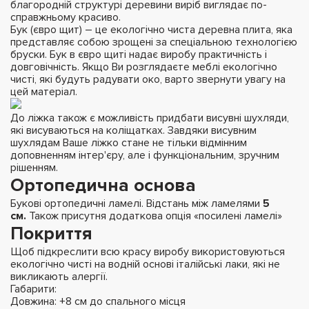
благородній структурі деревини виріб виглядає по-
справжньому красиво.
Бук (євро щит) – це екологічно чиста деревна плита, яка
представляє собою зрощені за спеціальною технологією
бруски. Бук в євро щиті надає виробу практичність і
довговічність. Якщо Ви розглядаєте меблі екологічно
чисті, які будуть радувати око, варто звернути увагу на
цей матеріал.
До ліжка також є можливість придбати висувні шухляди,
які висуваються на коліщатках. Завдяки висувним
шухлядам Ваше ліжко стане не тільки відмінним
доповненням інтер'єру, але і функціональним, зручним
рішенням.
Ортопедична основа
Букові ортопедичні ламелі. Відстань між ламелями
5
см.
Також присутня додаткова опція «посилені ламелі»
Покриття
Щоб підкреслити всю красу виробу використовуються
екологічно чисті на водній основі італійські лаки, які не
викликають алергії.
Габарити:
Довжина: +8 см до спального місця