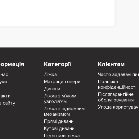
формація
Категорії
Клієнтам
 нас
Ліжка
Часто задавані пи
уки
Матраци топери
Політика
конфіденційності
г
Дивани
Післягарантійне
такти
Ліжка з м'яким
обслуговування
узголів'ям
а сайту
Угода користувач
Ліжка з підйомним
механізмом
Прямі дивани
Кутові дивани
Підліткові ліжка