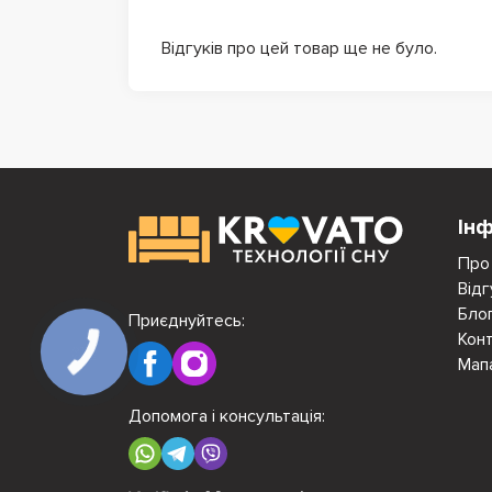
Відгуків про цей товар ще не було.
Ін
Про
Відг
Бло
Приєднуйтесь:
Кон
Мап
Допомога і консультація: