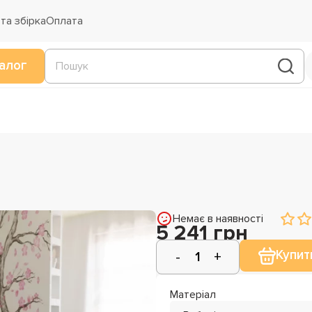
та збірка
Оплата
алог
Немає в наявності
5 241 грн
Купит
Матеріал