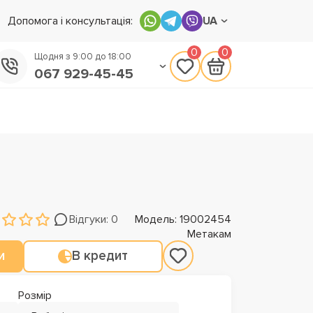
Допомога і консультація:
UA
0
0
Щодня з 9:00 до 18:00
067 929-45-45
050 133-45-45
093 170-75-45
Відгуки: 0
Модель: 19002454
Метакам
и
В кредит
Розмір