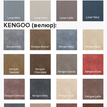
KENGOO (велюр):