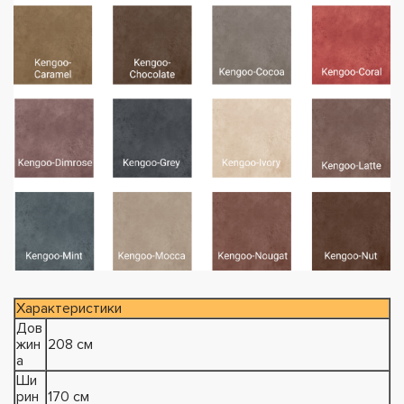
Характеристики
Дов
жин
208 см
а
Ши
рин
170 см