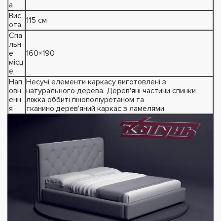
а
Вис
115 см
ота
Спа
льн
е
160×190
місц
е
Нап
Несучі елементи каркасу виготовлені з
овн
натурального дерева. Дерев'яні частини спинки
енн
ліжка оббиті пінополіуретаном та
я
тканино,дерев'яний каркас з ламелями