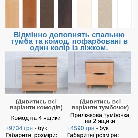
Відмінно доповнять спальню
тумба та комод, пофарбовані в
один колір із ліжком.
(Дивитись всі
(Дивитись всі
варіанти комодів)
варіанти тумбочок)
Приліжкова тумбочка
Комод на 4 ящики
на 2 ящики
+9734 грн
- бук
+4590 грн
- бук
Габаритні розміри:
Габаритні розміри: