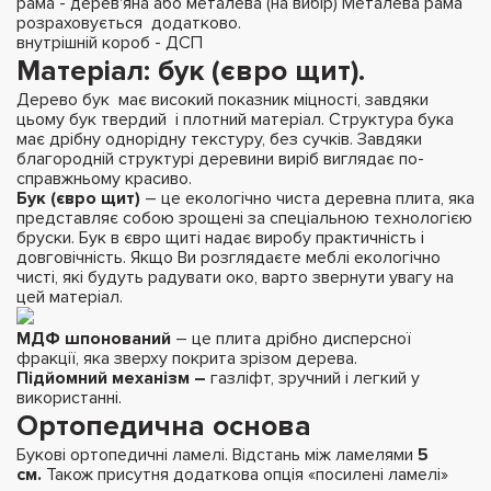
рама - дерев'яна або металева (на вибір) Металева рама
розраховується додатково.
внутрішній короб - ДСП
Матеріал
: бук (євро щит).
Дерево бук має високий показник міцності, завдяки
цьому бук твердий і плотний матеріал. Структура бука
має дрібну однорідну текстуру, без сучків. Завдяки
благородній структурі деревини виріб виглядає по-
справжньому красиво.
Бук (євро щит)
– це екологічно чиста деревна плита, яка
представляє собою зрощені за спеціальною технологією
бруски. Бук в євро щиті надає виробу практичність і
довговічність. Якщо Ви розглядаєте меблі екологічно
чисті, які будуть радувати око, варто звернути увагу на
цей матеріал.
МДФ шпонований
– це плита дрібно дисперсної
фракції, яка зверху покрита зрізом дерева.
Підйомний механізм –
газліфт, зручний і легкий у
використанні.
Ортопедична основа
Букові ортопедичні ламелі. Відстань між ламелями
5
см.
Також присутня додаткова опція «посилені ламелі»