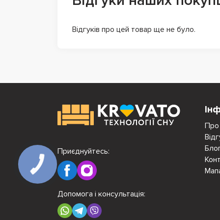
Відгуки наших покуп
Відгуків про цей товар ще не було.
Ін
Про
Відг
Бло
Приєднуйтесь:
Кон
Мап
Допомога і консультація: