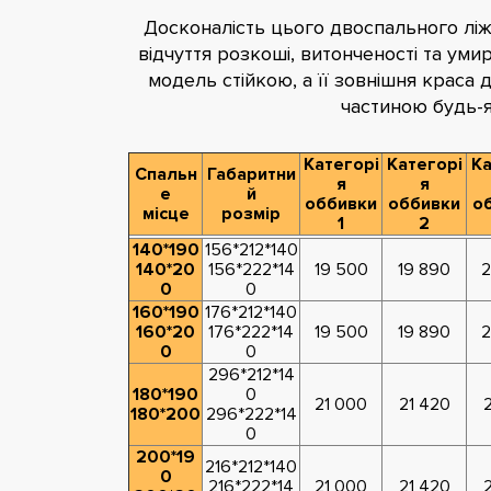
Досконалість цього двоспального ліж
відчуття розкоші, витонченості та уми
модель стійкою, а її зовнішня краса
частиною будь-я
Категорі
Категорі
Ка
Спальн
Габаритни
я
я
е
й
оббивки
оббивки
о
місце
розмір
1
2
140*190
156*212*140
140*20
156*222*14
19 500
19 890
2
0
0
160*190
176*212*140
160*20
176*222*14
19 500
19 890
2
0
0
296*212*14
180*190
0
21 000
21 420
180*200
296*222*14
0
200*19
216*212*140
0
216*222*14
21 000
21 420