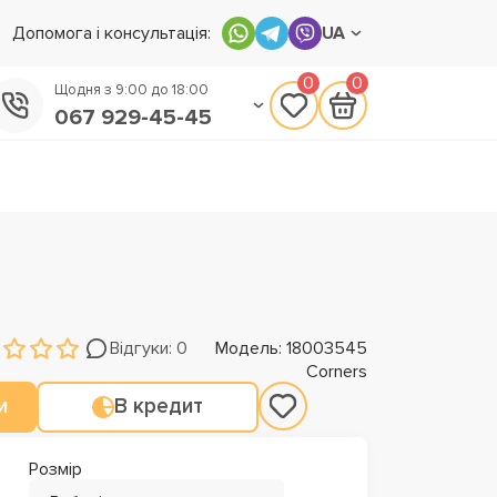
Допомога і консультація:
UA
0
0
Щодня з 9:00 до 18:00
067 929-45-45
050 133-45-45
093 170-75-45
Відгуки: 0
Модель: 18003545
Corners
и
В кредит
Розмір