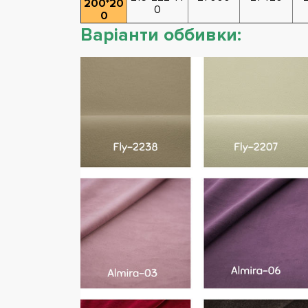
200*20
0
0
Варіанти оббивки: