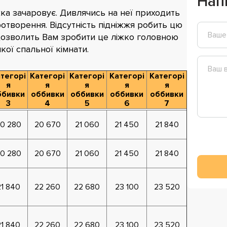
Нап
ка зачаровує. Дивлячись на неї приходить
ротворення. Відсутність підніжжя робить цю
 дозволить Вам зробити це ліжко головною
кої спальної кімнати.
тегорі
Категорі
Категорі
Категорі
Категорі
я
я
я
я
я
ббивки
оббивки
оббивки
оббивки
оббивки
3
4
5
6
7
0 280
20 670
21 060
21 450
21 840
0 280
20 670
21 060
21 450
21 840
21 840
22 260
22 680
23 100
23 520
21 840
22 260
22 680
23 100
23 520