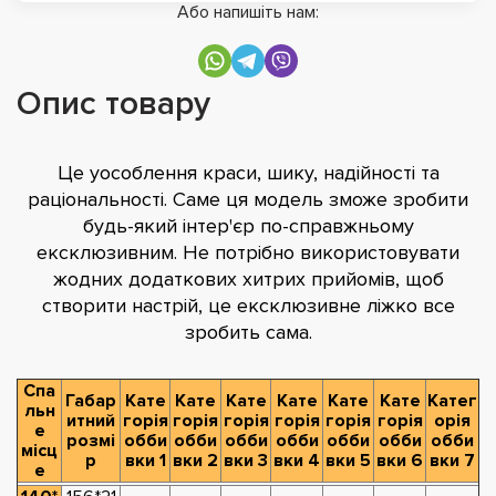
Або напишіть нам:
Опис товару
Це уособлення краси, шику, надійності та
раціональності. Саме ця модель зможе зробити
будь-який інтер'єр по-справжньому
ексклюзивним. Не потрібно використовувати
жодних додаткових хитрих прийомів, щоб
створити настрій, це ексклюзивне ліжко все
зробить сама.
Спа
Габар
Кате
Кате
Кате
Кате
Кате
Кате
Катег
льн
итний
горія
горія
горія
горія
горія
горія
орія
е
розмі
обби
обби
обби
обби
обби
обби
обби
місц
р
вки 1
вки 2
вки 3
вки 4
вки 5
вки 6
вки 7
е