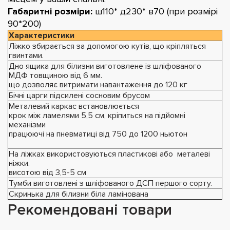
Габаритні розміри:
ш110* д230* в70 (при розмірі
90*200)
Характеристики
Ліжко збирається за допомогою кутів, що кріпляться
гвинтами.
Дно ящика для білизни виготовлене із шліфованого
МДФ товщиною від 6 мм.
що дозволяє витримати навантаження до 120 кг
Бічні царги підсилені сосновим брусом
Металевий каркас встановлюється
крок між ламелями 5,5 см, кріпиться на підйомні
механізми
працюючі на пневматиці від 750 до 1200 ньютон
На ліжках використовуються пластикові або металеві
ніжки.
висотою від 3,5-5 см
Тумби виготовлені з шліфованого ДСП першого сорту.
Скринька для білизни біла ламінована
Рекомендовані товари