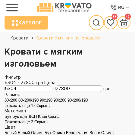
RU
0
0
Каталог
Кровати
Кровати с мягким изголовьем
Кровати с мягким
изголовьем
Фильтр
5304
-
27800
грн
Цена
-
грн
Размер
80x200
80x200/190
90x190
90x200
90x200/190
Показать еще 17
Скрыть
Материал
Бук
Бук щит
ДСП
Клен
Сосна
Показать еще 2
Скрыть
Цвет
Белый
Белый Олимп
Бук Олимп
Венге магия
Венге Олимп